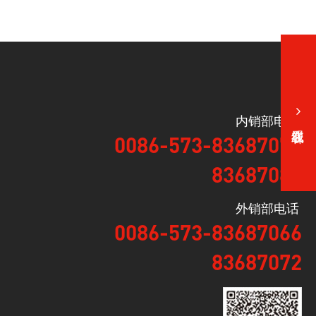
内销部电话
0086-573-83687078
83687080
外销部电话
0086-573-83687066
83687072