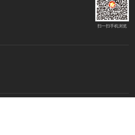
扫一扫手机浏览
CN
EN

司
|
完美体育·WM
|
乐鱼网页版页面登录
|
万搏线上平台(集团)官方网站
|
乐