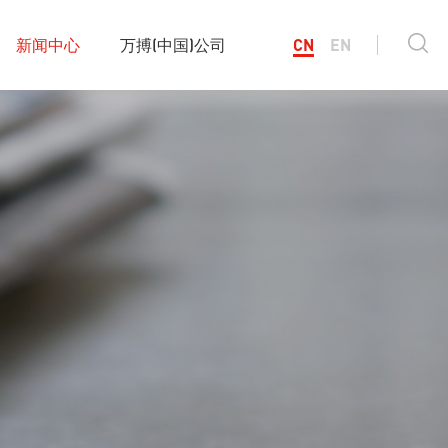
新闻中心
万搏(中国)公司
CN
EN