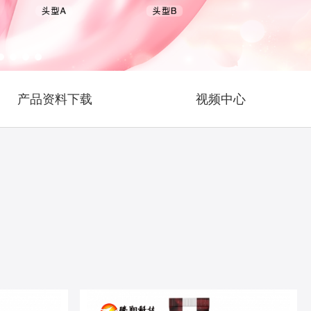
产品资料下载
视频中心