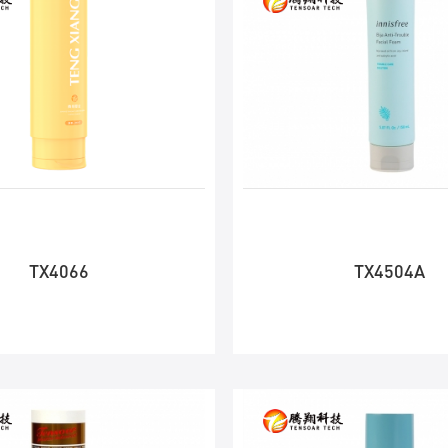
TX4066
TX4504A