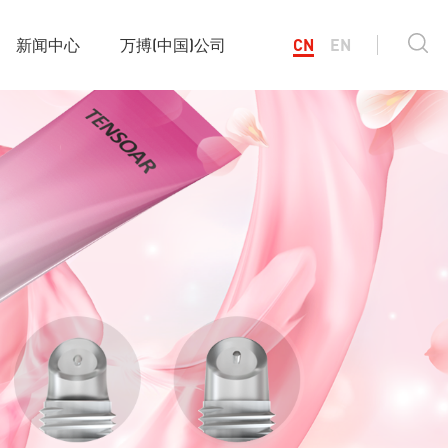
新闻中心
万搏(中国)公司
CN
EN