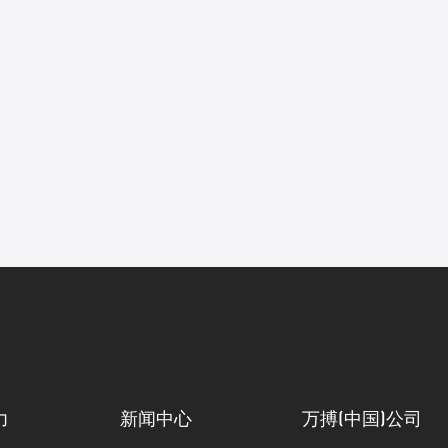
力
新闻中心
万搏(中国)公司